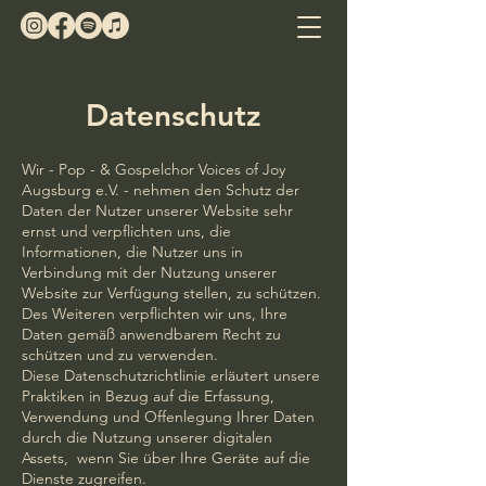
Datenschutz
Wir - Pop - & Gospelchor Voices of Joy
Augsburg e.V. - nehmen den Schutz der
Daten der Nutzer unserer Website sehr
ernst und verpflichten uns, die
Informationen, die Nutzer uns in
Verbindung mit der Nutzung unserer
Website zur Verfügung stellen, zu schützen.
Des Weiteren verpflichten wir uns, Ihre
Daten gemäß anwendbarem Recht zu
schützen und zu verwenden.
Diese Datenschutzrichtlinie erläutert unsere
Praktiken in Bezug auf die Erfassung,
Verwendung und Offenlegung Ihrer Daten
durch die Nutzung unserer digitalen
Assets, wenn Sie über Ihre Geräte auf die
Dienste zugreifen.