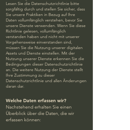
Lesen Sie die Datenschutzrichtlinie bitte
sorgfältig durch und stellen Sie sicher, dass
Sie unsere Praktiken in Bezug auf Ihre
Daten vollumfänglich verstehen, bevor Sie
unsere Dienste verwenden. Wenn Sie diese
Richtlinie gelesen, vollumfänglich
verstanden haben und nicht mit unserer
Vorgehensweise einverstanden sind,
müssen Sie die Nutzung unserer digitalen
Assets und Dienste einstellen. Mit der
Nutzung unserer Dienste erkennen Sie die
Bedingungen dieser Datenschutzrichtlinie
an. Die weitere Nutzung der Dienste stellt
Ihre Zustimmung zu dieser
Datenschutzrichtlinie und allen Änderungen
daran dar.
Welche Daten erfassen wir?
Nachstehend erhalten Sie einen
Überblick über die Daten, die wir
erfassen können: