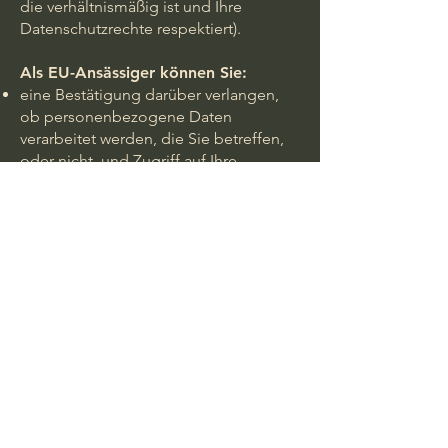
die verhältnismäßig ist und Ihre
Datenschutzrechte respektiert).
Als EU-Ansässiger können Sie:
eine Bestätigung darüber verlangen,
ob personenbezogene Daten
verarbeitet werden, die Sie betreffen,
oder nicht, und Zugriff auf Ihre
gespeicherten personenbezogenen
Daten sowie auf bestimmte
Zusatzinformationen anfordern;
den Erhalt von personenbezogenen
Daten, die Sie uns bereitgestellt
haben, in einem strukturierten,
gängigen und maschinenlesbaren
Format verlangen;
die Berichtigung lhrer
personenbezogenen Daten verlangen,
die bei uns gespeichert sind;
die Löschung Ihrer
personenbezogenen Daten verlangen;